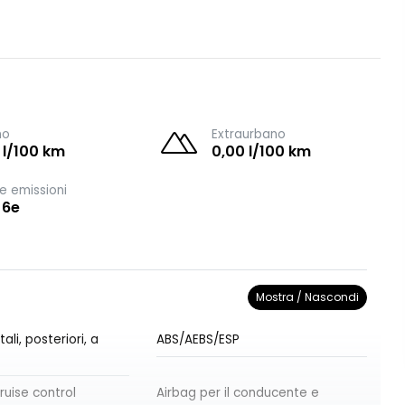
no
Extraurbano
 l/100 km
0,00 l/100 km
e emissioni
 6e
Mostra / Nascondi
ali, posteriori, a
ABS/AEBS/ESP
ruise control
Airbag per il conducente e