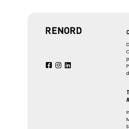
D
C
p
P
d
I
M
S