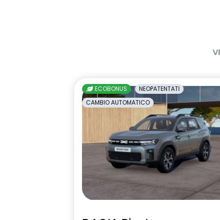
Frenata di emergenza anteriore
Freno di sta
HARM08
Keyless entr
V
ECOBONUS
NEOPATENTATI
Panchetta posteriore frazionabile
Presa da 12V 
CAMBIO AUTOMATICO
e ribaltabile 1/3-2/3
Riconoscimento corsia LKA
Riconoscimen
stradali con 
superamento 
velocità ISA
Selleria in tessuto specifico
Sistema avan
journey MY26 grigio chiaro
stato di vig
con telecam