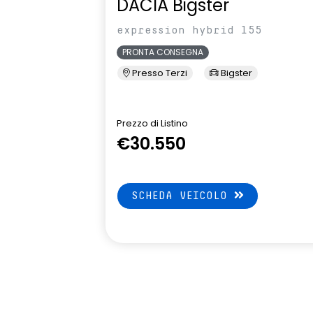
DACIA Bigster
Vetri posteriori e lunotto scuri
Volante regol
expression hybrid 155
profondita'
PRONTA CONSEGNA
Presso Terzi
Bigster
Prezzo di Listino
€30.550
SCHEDA VEICOLO