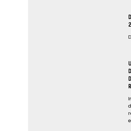
D
I
d
r
e