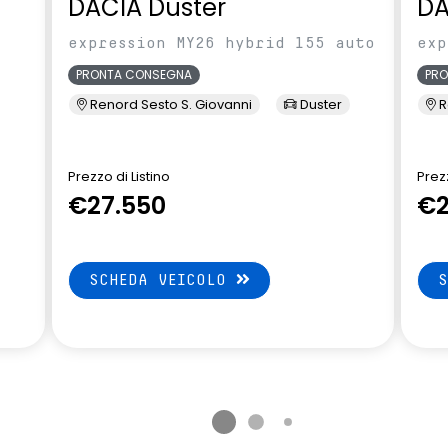
DACIA Duster
DA
abile in altezza e
Volante soft feel con comandi
expression MY26 hybrid 155 auto
exp
per ISA
PRONTA CONSEGNA
PR
Renord Sesto S. Giovanni
Duster
R
Prezzo di Listino
Prezz
€27.550
€2
SCHEDA VEICOLO