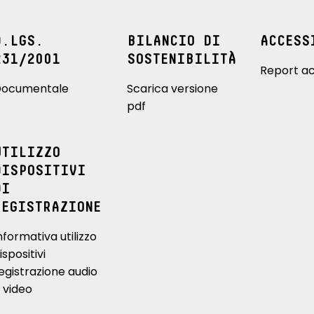
D.LGS.
BILANCIO DI
ACCESS
231/2001
SOSTENIBILITÀ
Report ac
ocumentale
Scarica versione
pdf
UTILIZZO
DISPOSITIVI
DI
REGISTRAZIONE
nformativa utilizzo
ispositivi
egistrazione audio
 video