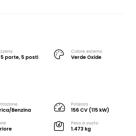
zzeria
Colore esterno
 5 porte, 5 posti
Verde Oxide
ntazione
Potenza
trica/Benzina
156 CV (115 kW)
one
Peso a vuoto
riore
1.473 kg