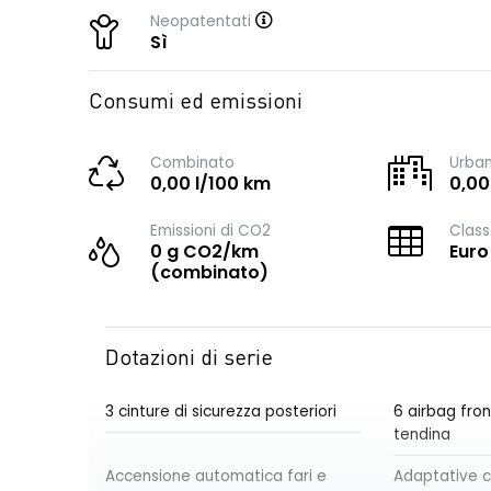
Neopatentati
Sì
Consumi ed emissioni
Combinato
Urba
0,00 l/100 km
0,00
Emissioni di CO2
Class
0 g CO2/km
Euro
(combinato)
Dotazioni di serie
3 cinture di sicurezza posteriori
6 airbag front
tendina
Accensione automatica fari e
Adaptative c