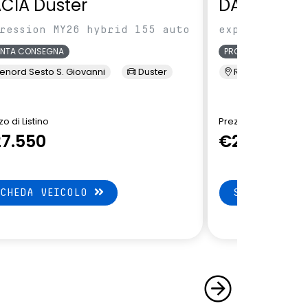
CIA Duster
DACIA Dus
ression MY26 hybrid 155 auto
expression MY
ONTA CONSEGNA
PRONTA CONSEGNA
enord Sesto S. Giovanni
Duster
Renord Sesto S. 
o di Listino
Prezzo di Listino
7.550
€27.550
SCHEDA VEICOLO
SCHEDA VEI