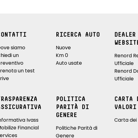
CONTATTI
RICERCA AUTO
DEALER
WEBSIT
ove siamo
Nuove
hiedi un
Km 0
Renord R
reventivo
Auto usate
Ufficiale
renota un test
Renord D
rive
Ufficiale
TRASPARENZA
POLITICA
CARTA 
ASSICURATIVA
PARITÀ DI
VALORI
GENERE
nformativa Ivass
Carta dei 
obilize Financial
Politiche Parità di
ervices
Genere