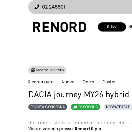
02 248801
N
Sedi
Mostra le 6 foto
Ricerca auto
Nuove
Dacia
Duster
DACIA journey MY26 hybrid 
PRONTA CONSEGNA
ECOBONUS
NEOPATENTATI
Desideri vedere questa vettura dal 
Vieni a vederla presso:
Renord S.p.a.