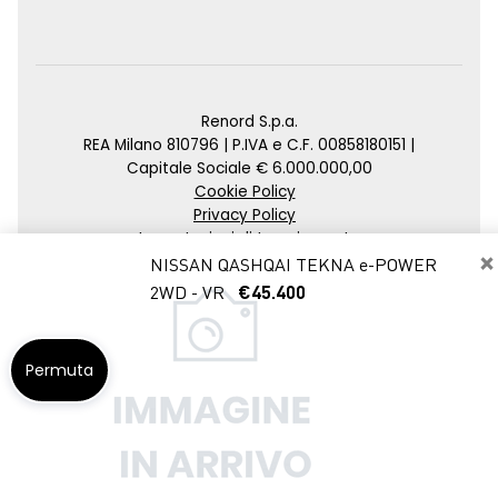
Renord S.p.a.
REA Milano 810796 | P.IVA e C.F. 00858180151 |
Capitale Sociale € 6.000.000,00
Cookie Policy
Privacy Policy
Impostazioni di tracciamento
×
NISSAN QASHQAI TEKNA e-POWER
Credits
2WD - VR
€45.400
Agenzia SEO
Permuta