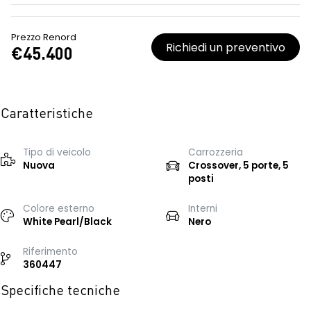
Prezzo Renord
Richiedi un preventivo
€45.400
Caratteristiche
Tipo di veicolo
Carrozzeria
Nuova
Crossover, 5 porte, 5
posti
Colore esterno
Interni
White Pearl/Black
Nero
Riferimento
360447
Specifiche tecniche