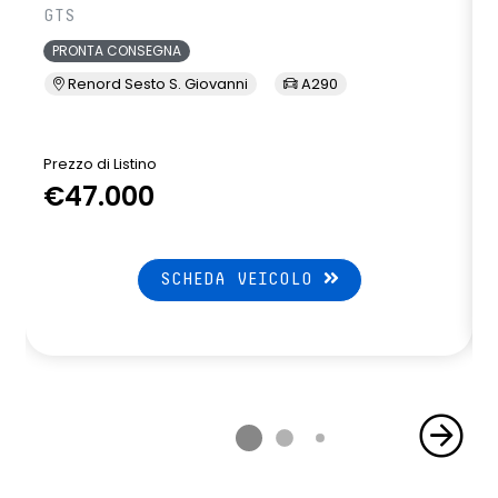
GTS
PRONTA CONSEGNA
Renord Sesto S. Giovanni
A290
Prezzo di Listino
P
€47.000
SCHEDA VEICOLO