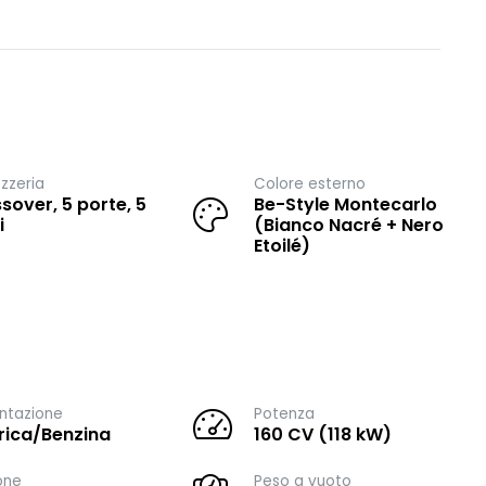
zzeria
Colore esterno
sover, 5 porte, 5
Be-Style Montecarlo
i
(Bianco Nacré + Nero
Etoilé)
ntazione
Potenza
trica/Benzina
160 CV (118 kW)
one
Peso a vuoto