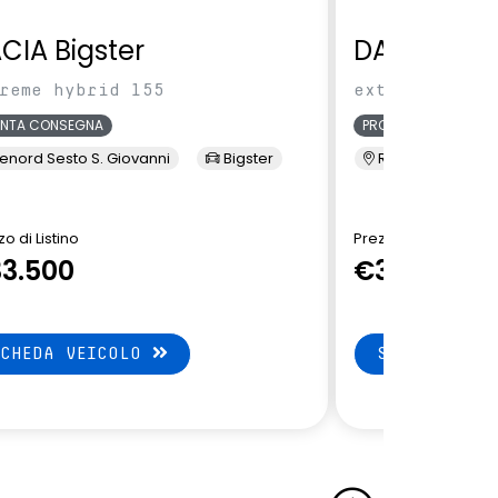
CIA Bigster
DACIA Bigs
reme hybrid 155
extreme hybri
ONTA CONSEGNA
PRONTA CONSEGNA
enord Sesto S. Giovanni
Bigster
Renord Sesto S. 
o di Listino
Prezzo di Listino
3.500
€32.650
SCHEDA VEICOLO
SCHEDA VEI