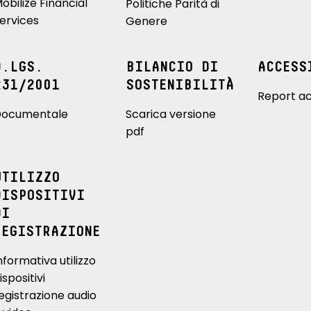
obilize Financial
Politiche Parità di
ervices
Genere
D.LGS.
BILANCIO DI
ACCESS
231/2001
SOSTENIBILITÀ
Report ac
ocumentale
Scarica versione
pdf
UTILIZZO
DISPOSITIVI
DI
REGISTRAZIONE
nformativa utilizzo
ispositivi
egistrazione audio