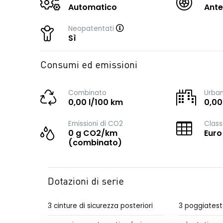
Automatico
Ante
Neopatentati
Sì
Consumi ed emissioni
Combinato
Urba
0,00 l/100 km
0,00
Emissioni di CO2
Class
0 g CO2/km
Euro
(combinato)
Dotazioni di serie
3 cinture di sicurezza posteriori
3 poggiatest