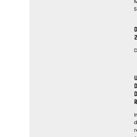
M
S
D
I
d
r