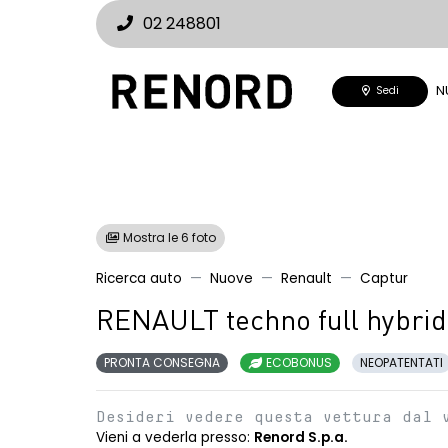
02 248801
N
Sedi
Mostra le 6 foto
Ricerca auto
Nuove
Renault
Captur
RENAULT techno full hybrid
PRONTA CONSEGNA
ECOBONUS
NEOPATENTATI
Desideri vedere questa vettura dal 
Vieni a vederla presso:
Renord S.p.a.