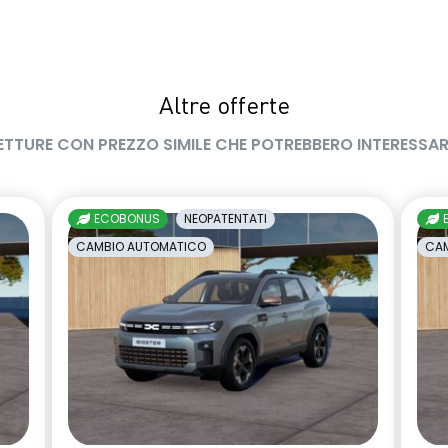
zionamento elettrico
gas climatizzatore 1234YF
 Auto-Hold
ambio marcia
limitatore di velocità a 180 km/h
Altre offerte
inta carrozzeria
manuale di uso e manutenzione
ETTURE CON PREZZO SIMILE CHE POTREBBERO INTERESSAR
digitale
Pacchetto Guida Connessa,
incluso per 5 anni
ECOBONUS
NEOPATENTATI
ne alcolock / alcol
privacy glass
CAMBIO AUTOMATICO
CAM
erni richiudibili
sedile passeggero regolabile in
te
altezza
essuto nero melange e
shark antenna
titanio con
llo fresh
renata d'emergenza
volante in pelle