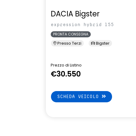
pressione pneumatici indiretto
attiva
DACIA Bigster
expression hybrid 155
PRONTA CONSEGNA
Presso Terzi
Bigster
Prezzo di Listino
€30.550
SCHEDA VEICOLO