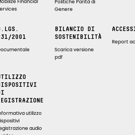
obilize Financial
Politiche Parità di
ervices
Genere
D.LGS.
BILANCIO DI
ACCESS
231/2001
SOSTENIBILITÀ
Report ac
ocumentale
Scarica versione
pdf
UTILIZZO
DISPOSITIVI
DI
REGISTRAZIONE
nformativa utilizzo
ispositivi
egistrazione audio