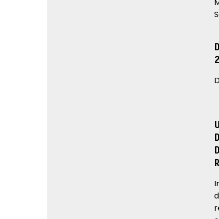
M
S
D
I
d
r