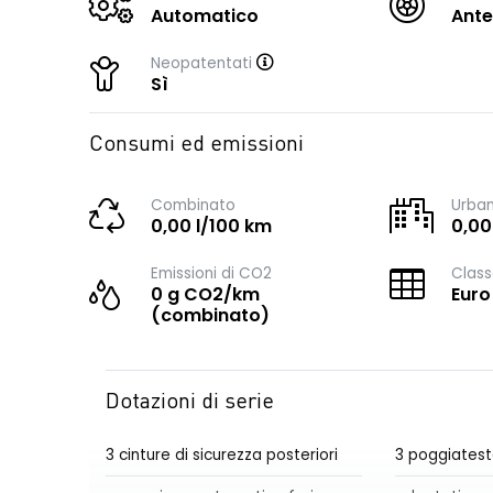
Automatico
Ante
Neopatentati
Sì
Consumi ed emissioni
Combinato
Urba
0,00 l/100 km
0,00
Emissioni di CO2
Class
0 g CO2/km
Euro
(combinato)
Dotazioni di serie
3 cinture di sicurezza posteriori
3 poggiatest