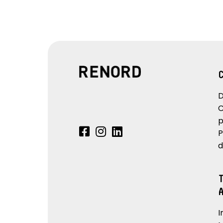
D
C
p
P
d
I