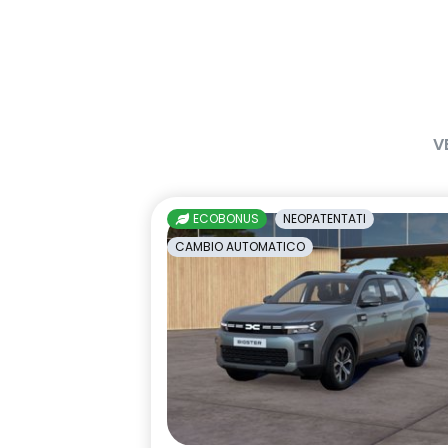
frecce di direzione
freno di sta
con funzione
HARM02
indicatore c
luci diurne a LED con firma
maniglie in t
V
luminosa C-shape
Manutenzione Connessa, incluso
multisense
per 8 anni
ECOBONUS
NEOPATENTATI
Pacchetto Remote Control,
predisposizio
CAMBIO AUTOMATICO
incluso per 5 anni
interlock
retrovisore interno fotocromatico
retrovisori est
elettricamen
sedili posteriori ripiegabili 1/3 - 2/3
sellerie in t
tessuto nero 
impunture gia
sistema di controllo della
sistema di f