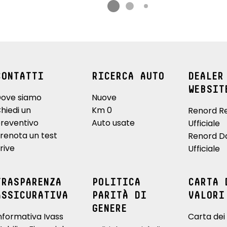
CONTATTI
RICERCA AUTO
DEALER
WEBSIT
ove siamo
Nuove
hiedi un
Km 0
Renord R
reventivo
Auto usate
Ufficiale
renota un test
Renord D
rive
Ufficiale
TRASPARENZA
POLITICA
CARTA 
ASSICURATIVA
PARITÀ DI
VALORI
GENERE
nformativa Ivass
Carta dei 