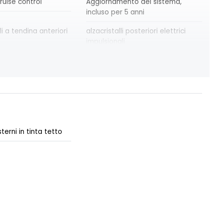
ruise control
Aggiornamento del sistema,
incluso per 5 anni
li a tendina anteriori
alzacristalli posteriori elettrici
impulsionali
x
azacristalli anteriori elettrici e
impulsionali
martphone a
cerchi in lega da 18''
re automatico
criterio tecnico per tetto
panoramico
terni in tinta tetto
ne ADAS
distance warning avviso distanza
di sicurezza
ion alert
e-call chiamata d'emergenza
ne keep assist
fari posteriori FULL LED 3D con
'emergenza al
firma luminosa dinamica C-SHAPE
 della corsia