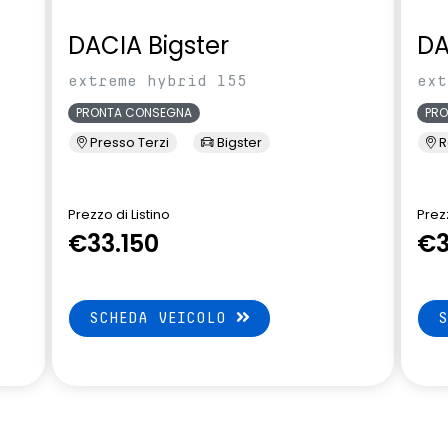
DACIA Bigster
DA
extreme hybrid 155
ext
PRONTA CONSEGNA
PR
Presso Terzi
Bigster
R
Prezzo di Listino
Prezz
€33.150
€3
SCHEDA VEICOLO