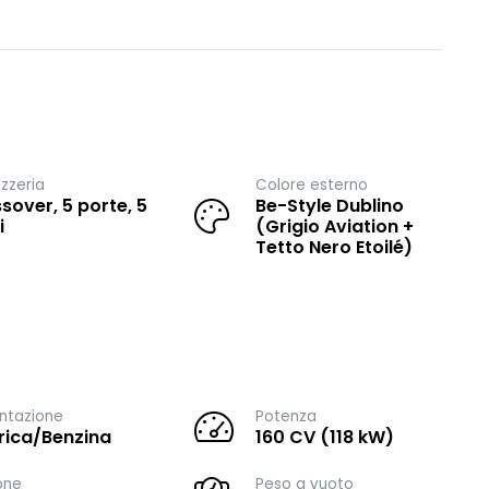
zzeria
Colore esterno
sover, 5 porte, 5
Be-Style Dublino
i
(Grigio Aviation +
Tetto Nero Etoilé)
ntazione
Potenza
trica/Benzina
160 CV (118 kW)
one
Peso a vuoto