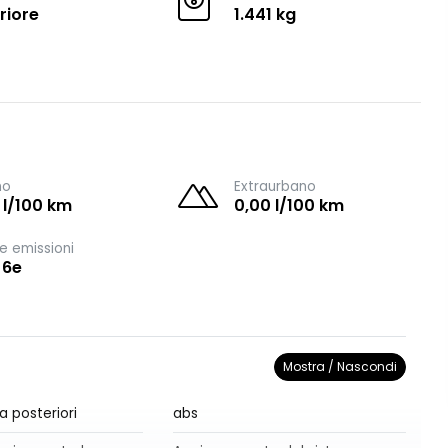
riore
1.441 kg
no
Extraurbano
 l/100 km
0,00 l/100 km
e emissioni
 6e
Mostra / Nascondi
a posteriori
abs