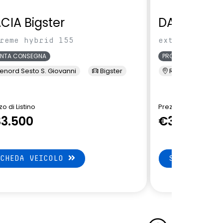
CIA Bigster
DACIA Bigs
reme hybrid 155
extreme hybri
ONTA CONSEGNA
PRONTA CONSEGNA
enord Sesto S. Giovanni
Bigster
Renord Sesto S. 
o di Listino
Prezzo di Listino
3.500
€32.650
SCHEDA VEICOLO
SCHEDA VEI