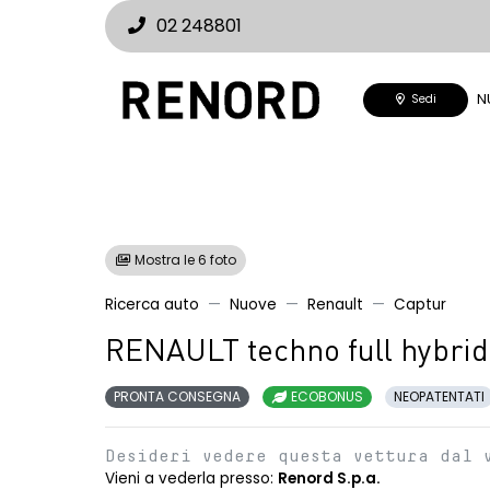
02 248801
N
Sedi
Mostra le 6 foto
Ricerca auto
Nuove
Renault
Captur
RENAULT techno full hybrid
PRONTA CONSEGNA
ECOBONUS
NEOPATENTATI
Desideri vedere questa vettura dal 
Vieni a vederla presso:
Renord S.p.a.