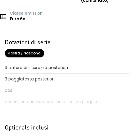
(combinato)
Classe emissioni
Euro 6e
Dotazioni di serie
Mostra / Nascondi
3 cinture di sicurezza posteriori
3 poggiatesta posteriori
abs
accensione automatica fari e sensori pioggia
adaptative cruise control
Aggiornamento del sistema, incluso per 5 anni
Optionals inclusi