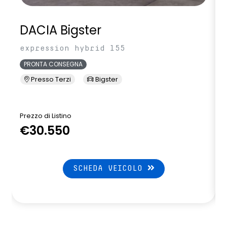
DACIA Bigster
expression hybrid 155
PRONTA CONSEGNA
Presso Terzi
Bigster
Prezzo di Listino
P
€30.550
SCHEDA VEICOLO