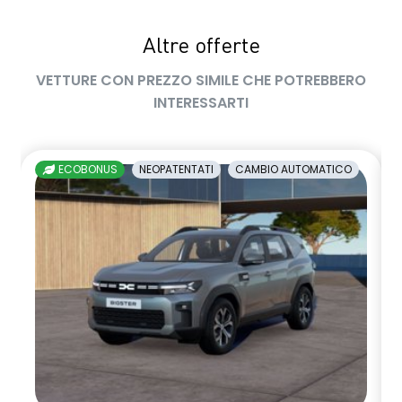
privacy glass
Altre offerte
retrovisore interno fotocromatico
VETTURE CON PREZZO SIMILE CHE POTREBBERO
retrovisori esterni richiudibili elettricamente
INTERESSARTI
sedile passeggero regolabile in altezza
sedili posteriori ripiegabili 1/3 - 2/3
ECOBONUS
NEOPATENTATI
CAMBIO AUTOMATICO
sellerie in tessuto nero melange e tessuto nero titanio con
impunture giallo fresh
shark antenna
sistema di controllo della pressione pneumatici indiretto
sistema di frenata d'emergenza attiva
volante in pelle