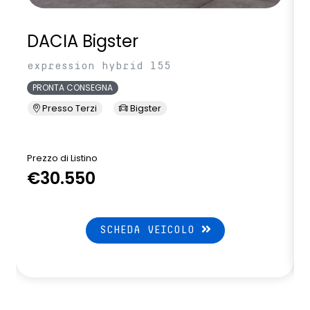
DACIA Bigster
expression hybrid 155
PRONTA CONSEGNA
Presso Terzi
Bigster
Prezzo di Listino
P
€30.550
SCHEDA VEICOLO