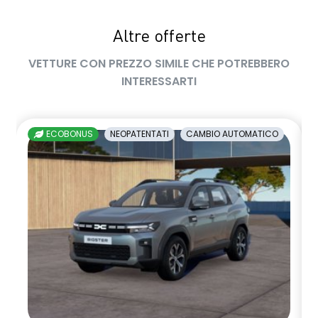
privacy glass
Altre offerte
retrovisore interno fotocromatico
VETTURE CON PREZZO SIMILE CHE POTREBBERO
retrovisori esterni richiudibili elettricamente
INTERESSARTI
sedile passeggero regolabile in altezza
sedili posteriori ripiegabili 1/3 - 2/3
ECOBONUS
NEOPATENTATI
CAMBIO AUTOMATICO
sellerie in tessuto nero melange e tessuto nero titanio con
impunture giallo fresh
shark antenna
sistema di controllo della pressione pneumatici indiretto
sistema di frenata d'emergenza attiva
volante in pelle