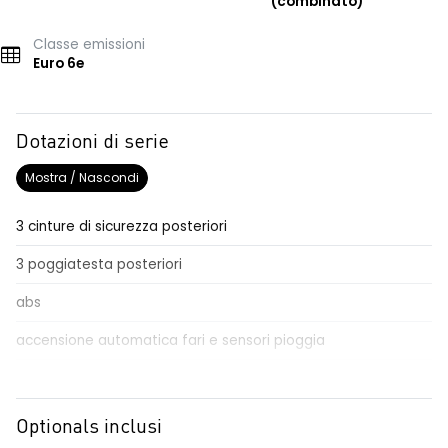
(combinato)
Classe emissioni
Euro 6e
Dotazioni di serie
Mostra / Nascondi
3 cinture di sicurezza posteriori
3 poggiatesta posteriori
abs
accensione automatica fari e sensori pioggia
adaptative cruise control
Aggiornamento del sistema, incluso per 5 anni
Optionals inclusi