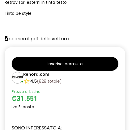
Retrovisori esterni in tinta tetto
alzacristalli posteriori elettrici impulsionali
Tinta be style
assistenza alla frenata d'emergenza
attacco isofix
scarica il pdf della vettura
azacristalli anteriori elettrici e impulsionali
cartografia standard
cerchi in lega da 18''
Inserisci permuta
climatizzatore automatico
Renord.com
4.5
(
828
totale
)
criterio tecnico per tetto panoramico
Prezzo di Listino
design cerchi in lega da 18'' diamantati black hole
€31.551
disattivazione ADAS
Iva Esposta
distance warning avviso distanza di sicurezza
SONO INTERESSATO A:
doppio fondo bagagliaio