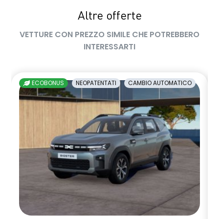
Altre offerte
sedile passeggero regolabile in altezza
VETTURE CON PREZZO SIMILE CHE POTREBBERO
sedili posteriori ripiegabili 1/3 - 2/3
INTERESSARTI
sellerie in tessuto nero melange e tessuto nero titanio con
impunture giallo fresh
ECOBONUS
NEOPATENTATI
CAMBIO AUTOMATICO
shark antenna
sistema di controllo della pressione pneumatici indiretto
sistema di frenata d'emergenza attiva
sistema multimediale openR link 10.4" con Google integrato
volante in pelle