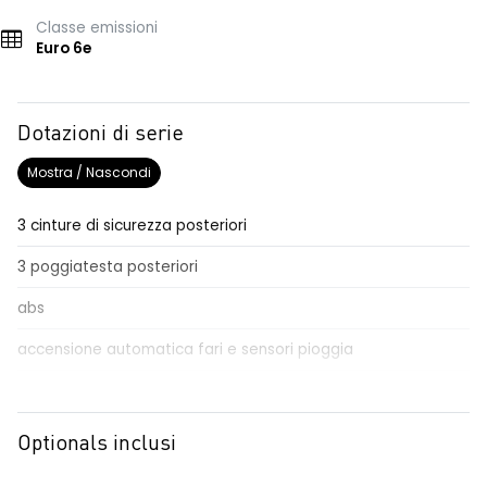
Classe emissioni
Euro 6e
Dotazioni di serie
Mostra / Nascondi
3 cinture di sicurezza posteriori
3 poggiatesta posteriori
abs
accensione automatica fari e sensori pioggia
Aggiornamento del sistema, incluso per 5 anni
airbag frontale conducente e passeggero
Optionals inclusi
airbag laterali a tendina anteriori e posteriori